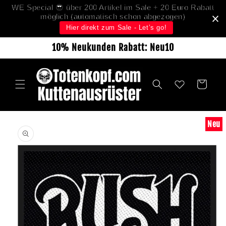
Direkt
WE Special 😎 über 200 Artikel im Sale + 20 Euro Rabatt
zum
möglich (automatisch schon abgezogen)
Inhalt
Hier direkt zum Sale - Let’s go!
10% Neukunden Rabatt: Neu10
Warenkorb
Neu
oduktinformationen
ringen