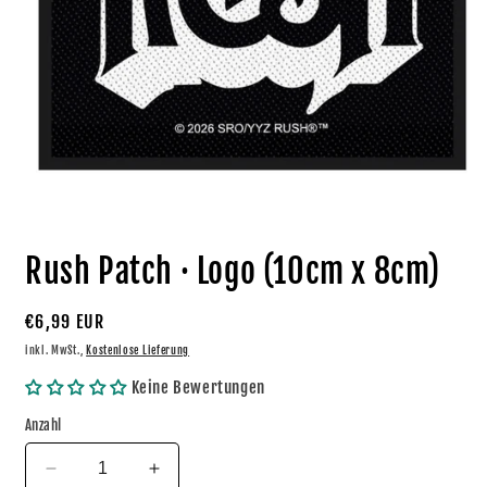
Medien
1
Rush Patch · Logo (10cm x 8cm)
in
Modal
öffnen
Normaler
€6,99 EUR
Preis
inkl. MwSt.,
Kostenlose Lieferung
Keine Bewertungen
Anzahl
Verringere
Erhöhe