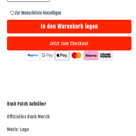
die
die
Menge
Menge
Zur Wunschliste hinzufügen
für
für
Rush
Rush
In den Warenkorb legen
Patch
Patch
·
·
Logo
Logo
Jetzt zum Checkout
(10cm
(10cm
x
x
8cm)
8cm)
Rush Patch Aufnäher
Offizielles Rush Merch
Motiv: Logo