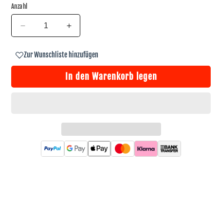
Anzahl
Verringere
Erhöhe
die
die
Menge
Menge
Zur Wunschliste hinzufügen
für
für
Black
Black
In den Warenkorb legen
Sabbath
Sabbath
Anstecker
Anstecker
Pin
Pin
·
·
Wavy
Wavy
Logo
Logo
Silver
Silver
(3cm
(3cm
x
x
1cm)
1cm)